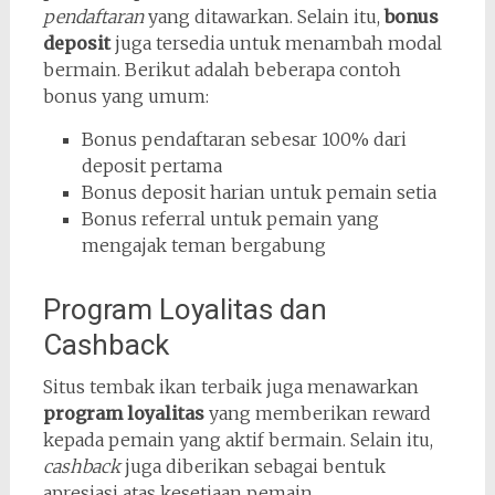
pendaftaran
yang ditawarkan. Selain itu,
bonus
deposit
juga tersedia untuk menambah modal
bermain. Berikut adalah beberapa contoh
bonus yang umum:
Bonus pendaftaran sebesar 100% dari
deposit pertama
Bonus deposit harian untuk pemain setia
Bonus referral untuk pemain yang
mengajak teman bergabung
Program Loyalitas dan
Cashback
Situs tembak ikan terbaik juga menawarkan
program loyalitas
yang memberikan reward
kepada pemain yang aktif bermain. Selain itu,
cashback
juga diberikan sebagai bentuk
apresiasi atas kesetiaan pemain.