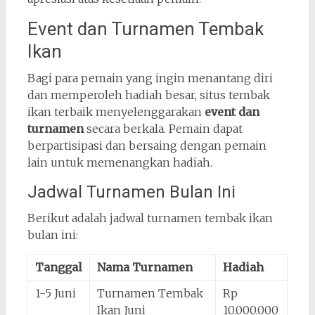
Event dan Turnamen Tembak
Ikan
Bagi para pemain yang ingin menantang diri
dan memperoleh hadiah besar, situs tembak
ikan terbaik menyelenggarakan
event dan
turnamen
secara berkala. Pemain dapat
berpartisipasi dan bersaing dengan pemain
lain untuk memenangkan hadiah.
Jadwal Turnamen Bulan Ini
Berikut adalah jadwal turnamen tembak ikan
bulan ini:
Tanggal
Nama Turnamen
Hadiah
1-5 Juni
Turnamen Tembak
Rp
Ikan Juni
10.000.000