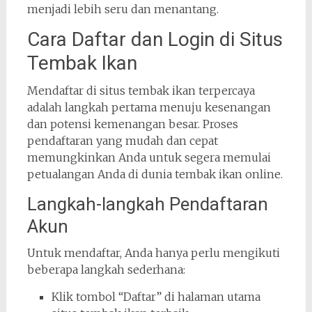
menjadi lebih seru dan menantang.
Cara Daftar dan Login di Situs
Tembak Ikan
Mendaftar di situs tembak ikan terpercaya
adalah langkah pertama menuju kesenangan
dan potensi kemenangan besar. Proses
pendaftaran yang mudah dan cepat
memungkinkan Anda untuk segera memulai
petualangan Anda di dunia tembak ikan online.
Langkah-langkah Pendaftaran
Akun
Untuk mendaftar, Anda hanya perlu mengikuti
beberapa langkah sederhana:
Klik tombol “Daftar” di halaman utama