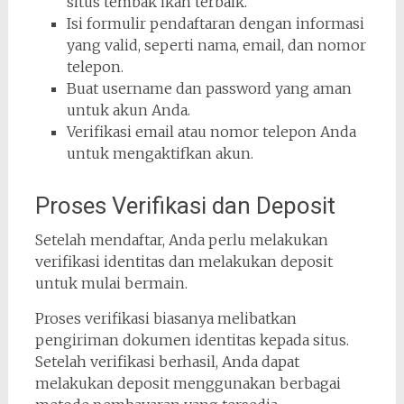
situs tembak ikan terbaik.
Isi formulir pendaftaran dengan informasi
yang valid, seperti nama, email, dan nomor
telepon.
Buat username dan password yang aman
untuk akun Anda.
Verifikasi email atau nomor telepon Anda
untuk mengaktifkan akun.
Proses Verifikasi dan Deposit
Setelah mendaftar, Anda perlu melakukan
verifikasi identitas dan melakukan deposit
untuk mulai bermain.
Proses verifikasi biasanya melibatkan
pengiriman dokumen identitas kepada situs.
Setelah verifikasi berhasil, Anda dapat
melakukan deposit menggunakan berbagai