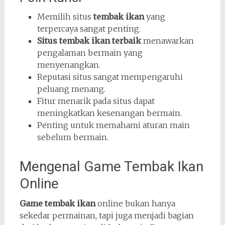
Memilih situs
tembak ikan
yang
terpercaya sangat penting.
Situs tembak ikan terbaik
menawarkan
pengalaman bermain yang
menyenangkan.
Reputasi situs sangat mempengaruhi
peluang menang.
Fitur menarik pada situs dapat
meningkatkan kesenangan bermain.
Penting untuk memahami aturan main
sebelum bermain.
Mengenal Game Tembak Ikan
Online
Game tembak ikan
online bukan hanya
sekedar permainan, tapi juga menjadi bagian