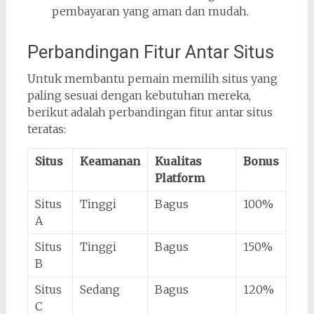
pembayaran yang aman dan mudah.
Perbandingan Fitur Antar Situs
Untuk membantu pemain memilih situs yang
paling sesuai dengan kebutuhan mereka,
berikut adalah perbandingan fitur antar situs
teratas:
Situs
Keamanan
Kualitas
Bonus
Platform
Situs
Tinggi
Bagus
100%
A
Situs
Tinggi
Bagus
150%
B
Situs
Sedang
Bagus
120%
C