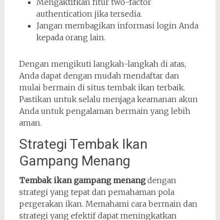
Mengaktifkan fitur two-factor
authentication jika tersedia.
Jangan membagikan informasi login Anda
kepada orang lain.
Dengan mengikuti langkah-langkah di atas,
Anda dapat dengan mudah mendaftar dan
mulai bermain di situs tembak ikan terbaik.
Pastikan untuk selalu menjaga keamanan akun
Anda untuk pengalaman bermain yang lebih
aman.
Strategi Tembak Ikan
Gampang Menang
Tembak ikan gampang menang
dengan
strategi yang tepat dan pemahaman pola
pergerakan ikan. Memahami cara bermain dan
strategi yang efektif dapat meningkatkan