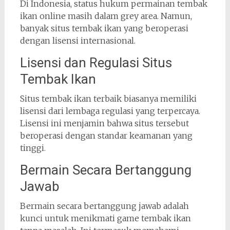
Di Indonesia, status hukum permainan tembak
ikan online masih dalam grey area. Namun,
banyak situs tembak ikan yang beroperasi
dengan lisensi internasional.
Lisensi dan Regulasi Situs
Tembak Ikan
Situs tembak ikan terbaik biasanya memiliki
lisensi dari lembaga regulasi yang terpercaya.
Lisensi ini menjamin bahwa situs tersebut
beroperasi dengan standar keamanan yang
tinggi.
Bermain Secara Bertanggung
Jawab
Bermain secara bertanggung jawab adalah
kunci untuk menikmati game tembak ikan