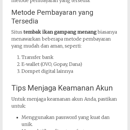
metode pembayaran yang tersedia.
Metode Pembayaran yang
Tersedia
Situs
tembak ikan gampang menang
biasanya
menawarkan beberapa metode pembayaran
yang mudah dan aman, seperti:
Transfer bank
E-wallet (OVO, Gopay, Dana)
Dompet digital lainnya
Tips Menjaga Keamanan Akun
Untuk menjaga keamanan akun Anda, pastikan
untuk:
Menggunakan password yang kuat dan
unik.