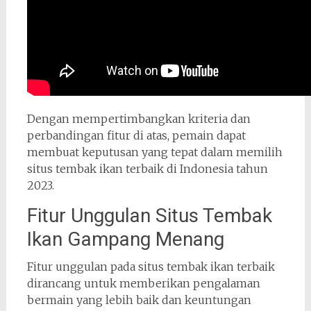
Dengan mempertimbangkan kriteria dan
perbandingan fitur di atas, pemain dapat
membuat keputusan yang tepat dalam memilih
situs tembak ikan terbaik di Indonesia tahun
2023.
Fitur Unggulan Situs Tembak
Ikan Gampang Menang
Fitur unggulan pada situs tembak ikan terbaik
dirancang untuk memberikan pengalaman
bermain yang lebih baik dan keuntungan