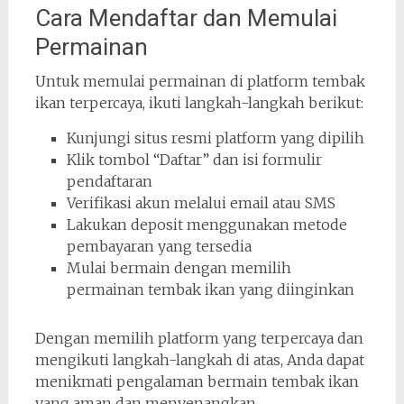
Cara Mendaftar dan Memulai
Permainan
Untuk memulai permainan di platform tembak
ikan terpercaya, ikuti langkah-langkah berikut:
Kunjungi situs resmi platform yang dipilih
Klik tombol “Daftar” dan isi formulir
pendaftaran
Verifikasi akun melalui email atau SMS
Lakukan deposit menggunakan metode
pembayaran yang tersedia
Mulai bermain dengan memilih
permainan tembak ikan yang diinginkan
Dengan memilih platform yang terpercaya dan
mengikuti langkah-langkah di atas, Anda dapat
menikmati pengalaman bermain tembak ikan
yang aman dan menyenangkan.