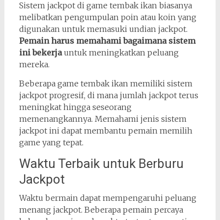
Sistem jackpot di game tembak ikan biasanya
melibatkan pengumpulan poin atau koin yang
digunakan untuk memasuki undian jackpot.
Pemain harus memahami bagaimana sistem
ini bekerja
untuk meningkatkan peluang
mereka.
Beberapa game tembak ikan memiliki sistem
jackpot progresif, di mana jumlah jackpot terus
meningkat hingga seseorang
memenangkannya. Memahami jenis sistem
jackpot ini dapat membantu pemain memilih
game yang tepat.
Waktu Terbaik untuk Berburu
Jackpot
Waktu bermain dapat mempengaruhi peluang
menang jackpot. Beberapa pemain percaya