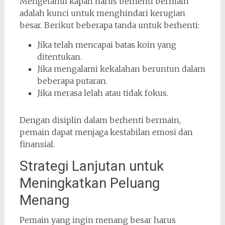
Mengetahui kapan harus berhenti bermain
adalah kunci untuk menghindari kerugian
besar. Berikut beberapa tanda untuk berhenti:
Jika telah mencapai batas koin yang
ditentukan.
Jika mengalami kekalahan beruntun dalam
beberapa putaran.
Jika merasa lelah atau tidak fokus.
Dengan disiplin dalam berhenti bermain,
pemain dapat menjaga kestabilan emosi dan
finansial.
Strategi Lanjutan untuk
Meningkatkan Peluang
Menang
Pemain yang ingin menang besar harus