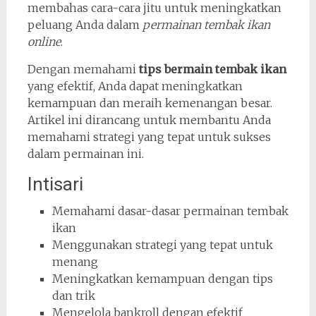
membahas cara-cara jitu untuk meningkatkan
peluang Anda dalam
permainan tembak ikan
online
.
Dengan memahami
tips bermain tembak ikan
yang efektif, Anda dapat meningkatkan
kemampuan dan meraih kemenangan besar.
Artikel ini dirancang untuk membantu Anda
memahami strategi yang tepat untuk sukses
dalam permainan ini.
Intisari
Memahami dasar-dasar permainan tembak
ikan
Menggunakan strategi yang tepat untuk
menang
Meningkatkan kemampuan dengan tips
dan trik
Mengelola bankroll dengan efektif