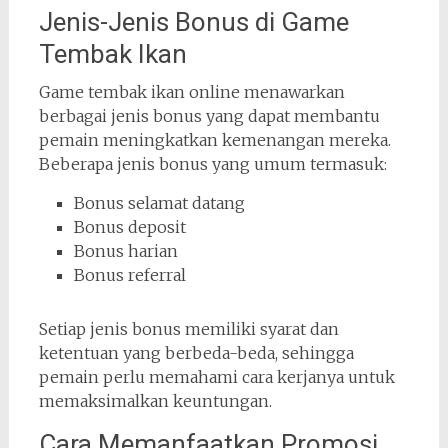
Jenis-Jenis Bonus di Game
Tembak Ikan
Game tembak ikan online menawarkan
berbagai jenis bonus yang dapat membantu
pemain meningkatkan kemenangan mereka.
Beberapa jenis bonus yang umum termasuk:
Bonus selamat datang
Bonus deposit
Bonus harian
Bonus referral
Setiap jenis bonus memiliki syarat dan
ketentuan yang berbeda-beda, sehingga
pemain perlu memahami cara kerjanya untuk
memaksimalkan keuntungan.
Cara Memanfaatkan Promosi