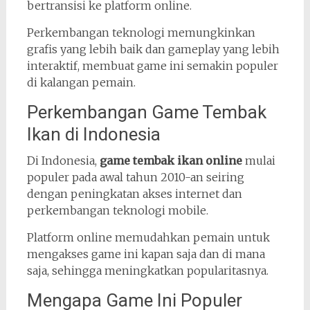
bertransisi ke platform online.
Perkembangan teknologi memungkinkan
grafis yang lebih baik dan gameplay yang lebih
interaktif, membuat game ini semakin populer
di kalangan pemain.
Perkembangan Game Tembak
Ikan di Indonesia
Di Indonesia,
game tembak ikan online
mulai
populer pada awal tahun 2010-an seiring
dengan peningkatan akses internet dan
perkembangan teknologi mobile.
Platform online memudahkan pemain untuk
mengakses game ini kapan saja dan di mana
saja, sehingga meningkatkan popularitasnya.
Mengapa Game Ini Populer