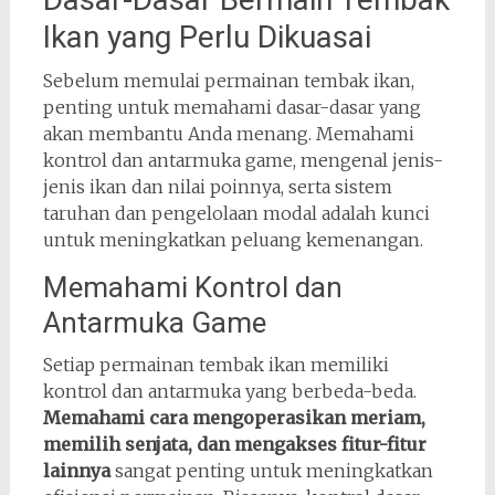
Ikan yang Perlu Dikuasai
Sebelum memulai permainan tembak ikan,
penting untuk memahami dasar-dasar yang
akan membantu Anda menang. Memahami
kontrol dan antarmuka game, mengenal jenis-
jenis ikan dan nilai poinnya, serta sistem
taruhan dan pengelolaan modal adalah kunci
untuk meningkatkan peluang kemenangan.
Memahami Kontrol dan
Antarmuka Game
Setiap permainan tembak ikan memiliki
kontrol dan antarmuka yang berbeda-beda.
Memahami cara mengoperasikan meriam,
memilih senjata, dan mengakses fitur-fitur
lainnya
sangat penting untuk meningkatkan