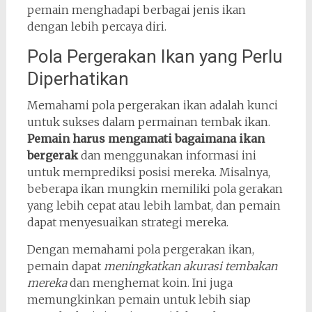
pemain menghadapi berbagai jenis ikan
dengan lebih percaya diri.
Pola Pergerakan Ikan yang Perlu
Diperhatikan
Memahami pola pergerakan ikan adalah kunci
untuk sukses dalam permainan tembak ikan.
Pemain harus mengamati bagaimana ikan
bergerak
dan menggunakan informasi ini
untuk memprediksi posisi mereka. Misalnya,
beberapa ikan mungkin memiliki pola gerakan
yang lebih cepat atau lebih lambat, dan pemain
dapat menyesuaikan strategi mereka.
Dengan memahami pola pergerakan ikan,
pemain dapat
meningkatkan akurasi tembakan
mereka
dan menghemat koin. Ini juga
memungkinkan pemain untuk lebih siap