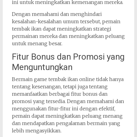
ini untuk meningkatkan kemenangan mereka.
Dengan memahami dan menghindari
kesalahan-kesalahan umum tersebut, pemain
tembak ikan dapat meningkatkan strategi
permainan mereka dan meningkatkan peluang
untuk menang besar.
Fitur Bonus dan Promosi yang
Menguntungkan
Bermain game tembak ikan online tidak hanya
tentang kesenangan, tetapi juga tentang
memanfaatkan berbagai fitur bonus dan
promosi yang tersedia. Dengan memahami dan
menggunakan fitur-fitur ini dengan efektif,
pemain dapat meningkatkan peluang menang
dan mendapatkan pengalaman bermain yang
lebih mengasyikkan.