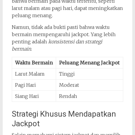
bahwa bermain pada waktu tertentu, seperti
larut malam atau pagi hari, dapat meningkatkan
peluang menang.
Namun, tidak ada bukti pasti bahwa waktu
bermain mempengaruhi jackpot. Yang lebih
penting adalah
konsistensi dan strategi
bermain
.
Waktu Bermain
Peluang Menang Jackpot
Larut Malam
Tinggi
Pagi Hari
Moderat
Siang Hari
Rendah
Strategi Khusus Mendapatkan
Jackpot