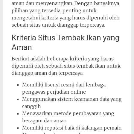
aman dan menyenangkan. Dengan banyaknya
pilihan yang tersedia, penting untuk
mengetahui kriteria yang harus dipenuhi oleh
sebuah situs untuk dianggap terpercaya.
Kriteria Situs Tembak Ikan yang
Aman
Berikut adalah beberapa kriteria yang harus
dipenuhi oleh sebuah situs tembak ikan untuk
dianggap aman dan terpercaya:
Memiliki lisensi resmi dari lembaga
pengawas perjudian online
Menggunakan sistem keamanan data yang
canggih
Menawarkan metode pembayaran yang
beragam dan aman
Memiliki reputasi baik di kalangan pemain